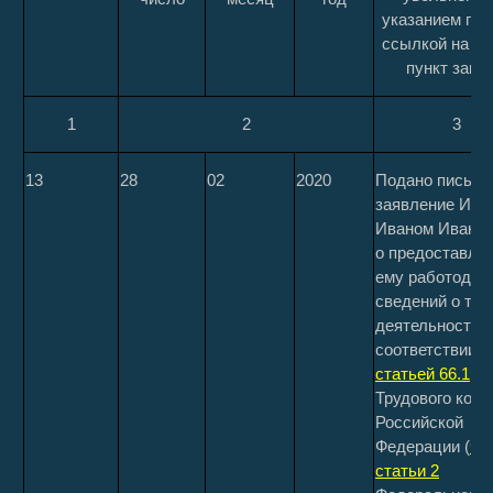
указанием при
ссылкой на ст
пункт закон
1
2
3
13
28
02
2020
Подано письме
заявление Ива
Иваном Ивано
о предоставле
ему работодат
сведений о тру
деятельности в
соответствии с
статьей 66.1
Трудового коде
Российской
Федерации (
ча
статьи 2