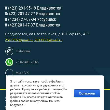
8 (423) 291-95-19 Владивосток
8(423) 201-47-27 Владивосток
8 (4234) 27-07-04 Уссурийск
8 (423)201-47-37 Владивосток
Владивосток, ул.Светланская, д.167, оф.605, 417.
2541797@mail.ru, 2014727@mail.ru
Instagram
7 902 481-72-68
Мы в VK
Этот сайт использует cookie-файлы и
другие технологии для улучшения его
работы. Продолжая работу с сайтом, Вы
Согласен
разрешаете использование cookie-
файлов. Вы всегда можете отключить
Copyright © 2015 - 2026
файлы cookie в настройках Вашего
Тихоокеанский институт дополнительного образования
браузера.
Мегагрупп.ру