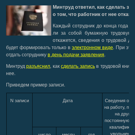
Минтруд ответил, как сделать за
о том, что работник от нее отказа
Каждый сотрудник до конца года
д
ли за собой бумажную трудовую 
откажется, сведения о трудовой де
будет формировать только в
электронном виде
. При это
отдать сотруднику
в день подачи заявления
.
Минтруд
разъяснил
, как
сделать запись
в трудовой книжк
нее.
Приведем пример записи
.
N записи
Дата
Сведения о п
на работу, пер
на другу
постоянную ра
квалификац
увольнении
число
месяц
год